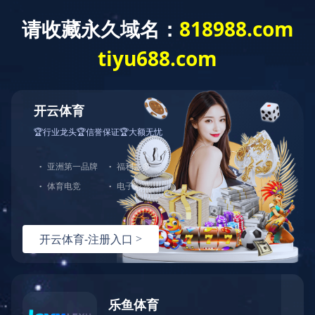
开云综合体育
您好！欢迎来到 开云综合体育-开云(中国)有限公司
开云综合体育-
关于维康
开云综合体育
投资者关系
开云(中国)有限
公司