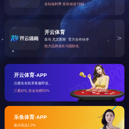
拥抱美丽春天，展现女性风采——开云综合体育-开云(中国)有限公司
幸福是奋斗出来的——2018开云综合体育-开云(中国)有限公司 第十
为有源头活水来——记开云综合体育-开云(中国)有限公司 2018新员
难说再见 奔赴实战——开云综合体育-开云(中国)有限公司 OTC精
如何成为营销达人？开云综合体育-开云(中国)有限公司 OTC精英
每个人都是梵高——开云综合体育-开云(中国)有限公司 OTC精英爆
爆裂突破，蜕变蝶舞 ——开云综合体育-开云(中国)有限公司 OTC
【培训】PHOTOSHOP工具基础操作