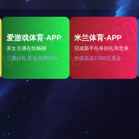
片、人参健脾片等中成药以及罗红霉素软胶囊等西药，生产剂
、中药滴丸为主体的产品结构，构筑自己独特的产业优势。
军医药零售行业。2015年5月，创办的维康国医馆整体建筑面积约3000平方米，是丽
交流等彰显传统国医特色服务于一体的高端人文中医馆，维康国医馆的建立运行为公
开云(中国)有限公司 缔造出一项又一项的精彩记录，收获累累硕果，先后获得了“国家
A级‘守合同重信用’企业”、“丽水市政府质量奖”、“丽水市纳税百强工业企业”等多项殊
既往坚守“维系苍生、致力安康”的企业使命，以医药产业专业化、企业运营规模化、
场占有率、高企业竞争力的国际一流品牌企业迈进。