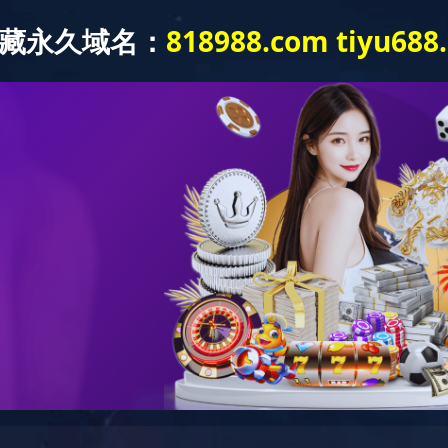
投资者关系
科技研发
社会责任
产品与服务
人力