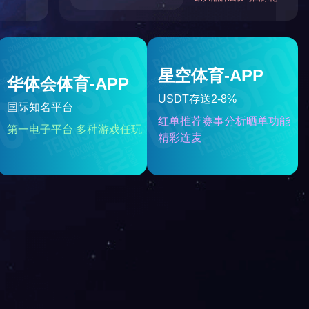
型覆盖硬胶囊剂、片剂、颗粒剂、软胶囊剂、丸剂
水市首家云集国医大师、国家级、省级名老中医专家，
司提升企业核心竞争力又迈出了重要一步。
知识产权优势企业”、“浙江省专利示范企业”、“浙江
荣。
品牌拓展国际化、自主创新时代化、科学管理标准