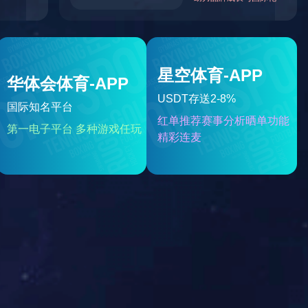
聚成爱的火焰，帮助灾区人民渡过难关，重