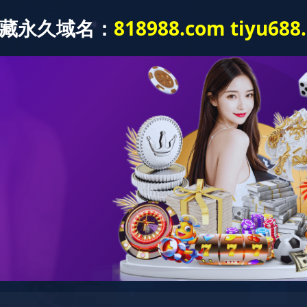
投资者关系
科技研发
社会责任
产品与服务
人力