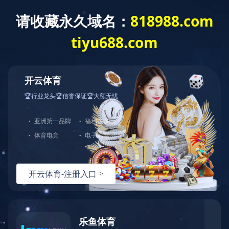
开云综合体育
您好！欢迎来到 开云综合体育-开云(中国)有限公司
开云综合体育-
关于维康
开云综合体育
投资者关系
开云(中国)有限
公司